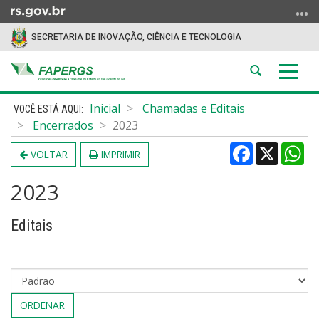
Ir
para
SECRETARIA DE INOVAÇÃO, CIÊNCIA E TECNOLOGIA
o
conteúdo
Abrir
Alter
Ir
a
a
para
Início
busca
nave
Inicial
Chamadas e Editais
o
do
Encerrados
2023
menu
conteúdo
Ir
Facebook
X
Wh
VOLTAR
IMPRIMIR
para
a
2023
busca
Editais
ORDENAR