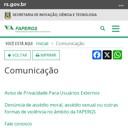
Ir
para
SECRETARIA DE INOVAÇÃO, CIÊNCIA E TECNOLOGIA
o
conteúdo
Abrir
Alter
Ir
a
a
para
Início
busca
nave
Inicial
Comunicação
o
do
menu
Facebook
X
Wh
conteúdo
VOLTAR
IMPRIMIR
Ir
para
Comunicação
a
busca
Aviso de Privacidade Para Usuários Externos
Denúncia de assédio moral, assédio sexual ou outras
formas de violência no âmbito da FAPERGS
Fale conosco