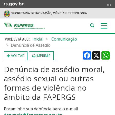
Ir
para
SECRETARIA DE INOVAÇÃO, CIÊNCIA E TECNOLOGIA
o
conteúdo
Abrir
Alter
Ir
a
a
para
Início
busca
nave
Inicial
Comunicação
o
do
Denúncia de Assédio
menu
conteúdo
Ir
Facebook
X
Wh
VOLTAR
IMPRIMIR
para
a
Denúncia de assédio moral,
busca
assédio sexual ou outras
formas de violência no
âmbito da FAPERGS
Encaminhe sua denúncia para o e-mail