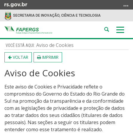
Ir
para
SECRETARIA DE INOVAÇÃO, CIÊNCIA E TECNOLOGIA
o
conteúdo
Abrir
Alter
Ir
a
a
para
Início
busca
nave
Aviso de Cookies
o
do
menu
conteúdo
VOLTAR
IMPRIMIR
Ir
para
Aviso de Cookies
a
busca
Este aviso de Cookies e Privacidade reflete o
compromisso do Governo do Estado do Rio Grande do
Sul na promoção da transparência e da conformidade
com as legislações de privacidade e proteção de dados
ao tratar dados dos seus cidadãos (titulares de dados
pessoais). Nas seções a seguir os titulares podem
entender como esse tratamento é realizado.