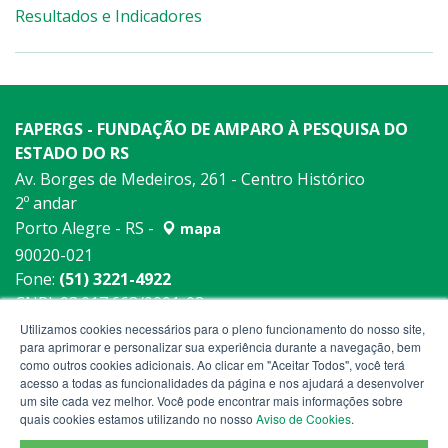
Resultados e Indicadores
FAPERGS - FUNDAÇÃO DE AMPARO À PESQUISA DO
ESTADO DO RS
Av. Borges de Medeiros, 261 - Centro Histórico
2º andar
Porto Alegre - RS -
mapa
90020-021
Fone:
(51) 3221-4922
CNPJ: 93.017.663/0001-08
Utilizamos cookies necessários para o pleno funcionamento do nosso site,
para aprimorar e personalizar sua experiência durante a navegação, bem
como outros cookies adicionais. Ao clicar em "Aceitar Todos", você terá
acesso a todas as funcionalidades da página e nos ajudará a desenvolver
um site cada vez melhor. Você pode encontrar mais informações sobre
quais cookies estamos utilizando no nosso
Aviso de Cookies
.