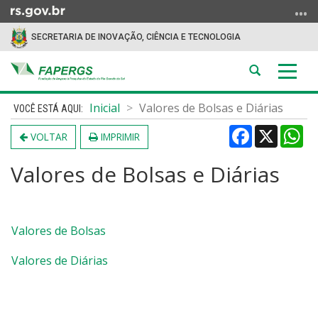
Ir
para
SECRETARIA DE INOVAÇÃO, CIÊNCIA E TECNOLOGIA
o
conteúdo
Abrir
Alter
Ir
a
a
para
Início
busca
nave
Inicial
Valores de Bolsas e Diárias
o
do
menu
Facebook
X
Wh
conteúdo
VOLTAR
IMPRIMIR
Ir
para
Valores de Bolsas e Diárias
a
busca
Valores de Bolsas
Valores de Diárias