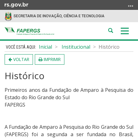
Ir
para
SECRETARIA DE INOVAÇÃO, CIÊNCIA E TECNOLOGIA
o
conteúdo
Abrir
Alter
Ir
a
a
para
Início
busca
nave
Inicial
Institucional
Histórico
o
do
menu
conteúdo
VOLTAR
IMPRIMIR
Ir
para
Histórico
a
busca
Primeiros anos da Fundação de Amparo à Pesquisa do
Estado do Rio Grande do Sul
FAPERGS
A Fundação de Amparo à Pesquisa do Rio Grande do Sul
(FAPERGS) foi a segunda a ser fundada no Brasil,